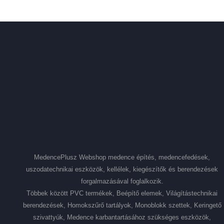
MedencePlusz Webshop medence építés, medencefedések,
uszodatechnikai eszközök, kellélek, kiegészítők és berendezések
forgalmazásával foglalkozik.
Többek között PVC termékek, Beépítő elemek, Világítástechnikai
berendezések, Homokszűrő tartályok, Monoblokk szettek, Keringető
szivattyúk, Medence karbantartásához szükséges eszközök,