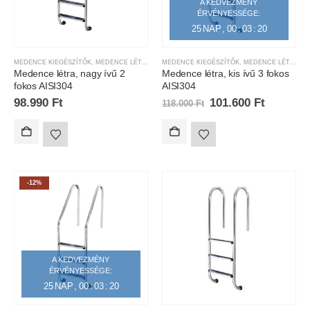
A KEDVEZMÉNY
ÉRVÉNYESSÉGE:
25
NAP
00
:
03
:
20
MEDENCE KIEGÉSZÍTŐK
,
MEDENCE LÉTRÁK
MEDENCE KIEGÉSZÍTŐK
,
MEDENCE LÉTRÁK
Medence létra, nagy ívű 2
Medence létra, kis ívű 3 fokos
fokos AISI304
AISI304
98.990
Ft
101.600
Ft
118.000
Ft
-12%
A KEDVEZMÉNY
ÉRVÉNYESSÉGE:
25
NAP
00
:
03
:
20