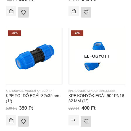
-34%
-42%
ELFOGYOTT
KPE IDOMOK
,
MINDEN KATEGÓRIA
KPE IDOMOK
,
MINDEN KATEGÓRIA
KPE TOLDÓ EGÁL 32x32mm
KPE KÖNYÖK EGÁL 90° PN16
(1″)
32 MM (1″)
350
Ft
400
Ft
530
Ft
690
Ft