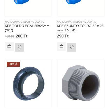
KPE IDOMOK
,
MINDEN KATEGÓRIA
KPE IDOMOK
,
MINDEN KATEGÓRIA
KPE TOLDÓ EGÁL 25x25mm
KPE SZŰKÍTŐ TOLDÓ 32 x 25
(3/4″)
mm (1″x3/4″)
200
Ft
290
Ft
400
Ft
AKCIÓ