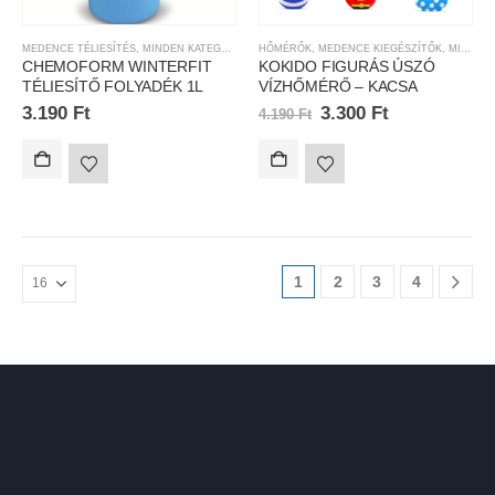
MEDENCE TÉLIESÍTÉS
,
MINDEN KATEGÓRIA
,
TÉLIESÍTŐ FOLYADÉK
HŐMÉRŐK
,
MEDENCE KIEGÉSZÍTŐK
,
VEGYSZEREK
,
MINDEN KATEGÓRIA
CHEMOFORM WINTERFIT
KOKIDO FIGURÁS ÚSZÓ
TÉLIESÍTŐ FOLYADÉK 1L
VÍZHŐMÉRŐ – KACSA
3.190
Ft
3.300
Ft
4.190
Ft
1
2
3
4