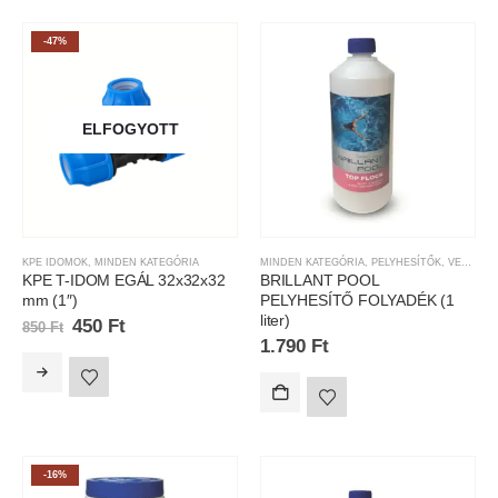
-47%
ELFOGYOTT
KPE IDOMOK
,
MINDEN KATEGÓRIA
MINDEN KATEGÓRIA
,
PELYHESÍTŐK
,
VEGYSZEREK
KPE T-IDOM EGÁL 32x32x32
BRILLANT POOL
mm (1″)
PELYHESÍTŐ FOLYADÉK (1
liter)
450
Ft
850
Ft
1.790
Ft
-16%