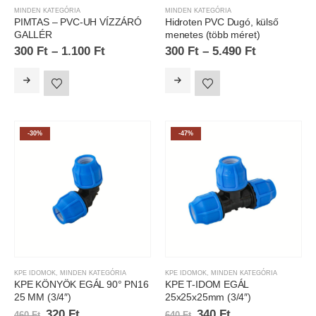
MINDEN KATEGÓRIA
MINDEN KATEGÓRIA
PIMTAS – PVC-UH VÍZZÁRÓ
Hidroten PVC Dugó, külső
GALLÉR
menetes (több méret)
300
Ft
–
1.100
Ft
300
Ft
–
5.490
Ft
-30%
-47%
KPE IDOMOK
,
MINDEN KATEGÓRIA
KPE IDOMOK
,
MINDEN KATEGÓRIA
KPE KÖNYÖK EGÁL 90° PN16
KPE T-IDOM EGÁL
25 MM (3/4″)
25x25x25mm (3/4″)
320
Ft
340
Ft
460
Ft
640
Ft