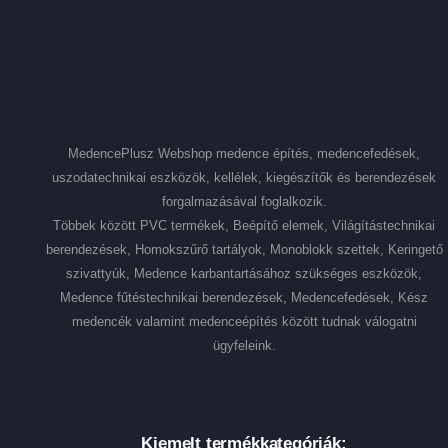
MedencePlusz Webshop medence építés, medencefedések,
uszodatechnikai eszközök, kellélek, kiegészítők és berendezések
forgalmazásával foglalkozik.
Többek között PVC termékek, Beépítő elemek, Világítástechnikai
berendezések, Homokszűrő tartályok, Monoblokk szettek, Keringető
szivattyúk, Medence karbantartásához szükséges eszközök,
Medence fűtéstechnikai berendezések, Medencefedések, Kész
medencék valamint medenceépítés között tudnak válogatni
ügyfeleink.
Kiemelt termékkategóriák: