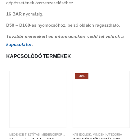
gépészetének összeszereléséhez.
16 BAR
nyomásig.
D50 – D160
-as nyomócsőhöz, belső oldalon ragasztható.
További méretekért és információkért vedd fel velünk a
kapcsolatot
.
KAPCSOLÓDÓ TERMÉKEK
-30%
MEDENCE TISZTÍTÁS
,
MEDENCEPORSZÍVÓ ROBOTOK
KPE IDOMOK
,
MINDEN KATEGÓRIA
,
MINDEN KATEGÓRIA
H