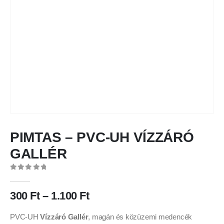
PIMTAS – PVC-UH VÍZZÁRÓ
GALLÉR
0
out of 5
300
Ft
–
1.100
Ft
PVC-UH
Vízzáró Gallér
, magán és közüzemi medencék