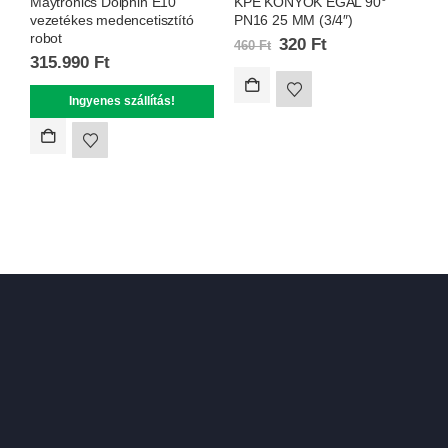
Maytronics Dolphin E10
KPE KÖNYÖK EGÁL 90°
F
vezetékes medencetisztító
PN16 25 MM (3/4″)
M
robot
k
320
Ft
460
Ft
315.990
Ft
2
Ingyenes szállítás!