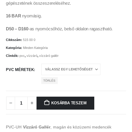
gépészetének összeszereléséhez.
16 BAR
nyomásig.
D50 – D160
-as nyomócsőhöz, belső oldalon ragasztható.
Cikkszám:
515 00 0
Kategória:
Minden Kategória
Címkék:
pvc
,
vízzáró
,
vízzáró gallér
PVC MÉRETEK
TÖRLÉS
KOSÁRBA TESZEM
PVC-UH
Vízzáró Gallér
, magán és közüzemi medencék