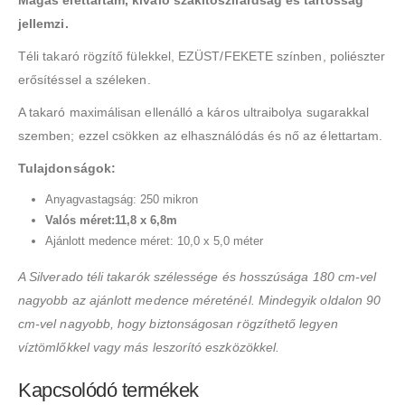
Magas élettartam, kiváló szakítószilárdság és tartósság
jellemzi.
Téli takaró rögzítő fülekkel, EZÜST/FEKETE színben, poliészter
erősítéssel a széleken.
A takaró maximálisan ellenálló a káros ultraibolya sugarakkal
szemben; ezzel csökken az elhasználódás és nő az élettartam.
Tulajdonságok:
Anyagvastagság: 250 mikron
Valós méret:11,8 x 6,8m
Ajánlott medence méret: 10,0 x 5,0 méter
A Silverado téli takarók szélessége és hosszúsága 180 cm-vel
nagyobb az ajánlott medence méreténél. Mindegyik oldalon 90
cm-vel nagyobb, hogy biztonságosan rögzíthető legyen
víztömlőkkel vagy más leszorító eszközökkel.
Kapcsolódó termékek