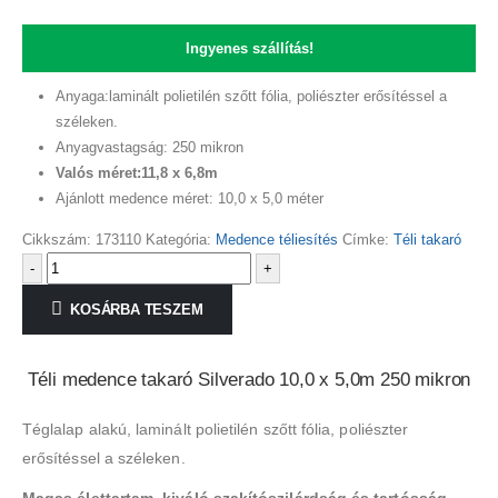
Ingyenes szállítás!
Anyaga:laminált polietilén szőtt fólia, poliészter erősítéssel a
széleken.
Anyagvastagság: 250 mikron
Valós méret:11,8 x 6,8m
Ajánlott medence méret: 10,0 x 5,0 méter
Cikkszám:
173110
Kategória:
Medence téliesítés
Címke:
Téli takaró
-
+
KOSÁRBA TESZEM
Téli medence takaró Silverado 10,0 x 5,0m 250 mikron
Téglalap alakú, laminált polietilén szőtt fólia, poliészter
erősítéssel a széleken.