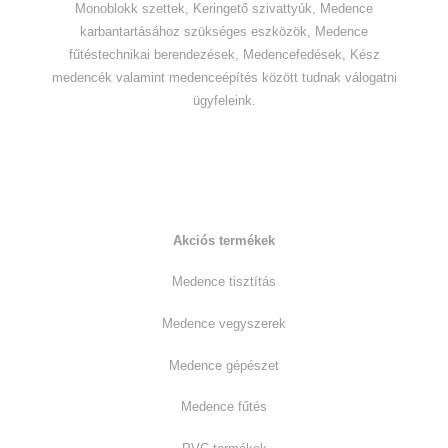
Monoblokk szettek, Keringető szivattyúk, Medence
karbantartásához szükséges eszközök, Medence
fűtéstechnikai berendezések, Medencefedések, Kész
medencék valamint medenceépítés között tudnak válogatni
ügyfeleink.
Kiemelt termékkategóriák:
Akciós termékek
Medence tisztítás
Medence vegyszerek
Medence gépészet
Medence fűtés