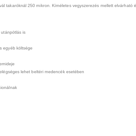
l takaróknál 250 mikron. Kíméletes vegyszerezés mellett elvárható él
 utánpótlás is
ás egyéb költsége
zemideje
s elégséges lehet beltéri medencék esetében
cionálnak