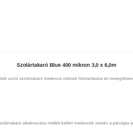
Szolártakaró Blue 400 mikron 3,0 x 6,0m
kus kék színű szolártakaró medence vizének hőntartására és melegítésér
Szolártakaró alkalmazása mellett beltéri medencék esetén a párolgás 
.