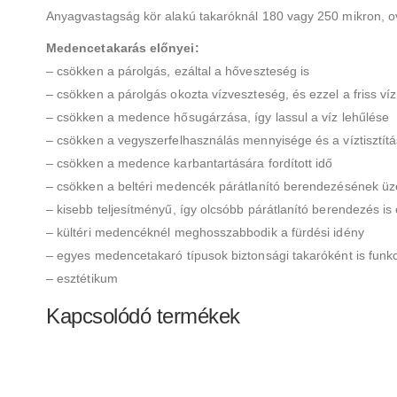
Anyagvastagság kör alakú takaróknál 180 vagy 250 mikron, ová
Medencetakarás előnyei:
– csökken a párolgás, ezáltal a hőveszteség is
– csökken a párolgás okozta vízveszteség, és ezzel a friss víz
– csökken a medence hősugárzása, így lassul a víz lehűlése
– csökken a vegyszerfelhasználás mennyisége és a víztisztít
– csökken a medence karbantartására fordított idő
– csökken a beltéri medencék párátlanító berendezésének ü
– kisebb teljesítményű, így olcsóbb párátlanító berendezés i
– kültéri medencéknél meghosszabbodik a fürdési idény
– egyes medencetakaró típusok biztonsági takaróként is funk
– esztétikum
Kapcsolódó termékek