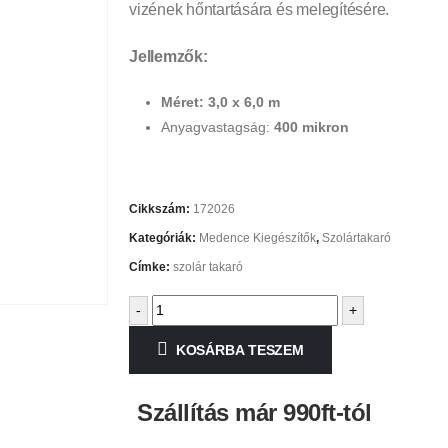
vizének hőntartására és melegítésére.
Jellemzők:
Méret: 3,0 x 6,0 m
Anyagvastagság:
400 mikron
Cikkszám:
172026
Kategóriák:
Medence Kiegészítők
,
Szolártakaró
Címke:
szolár takaró
-
+
KOSÁRBA TESZEM
Szállítás már 990ft-tól