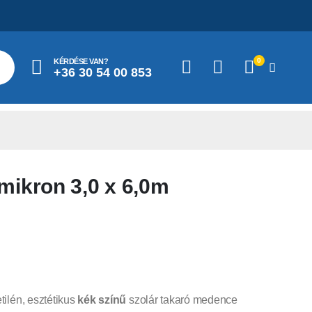
0
KÉRDÉSE VAN?
+36 30 54 00 853
mikron 3,0 x 6,0m
tilén, esztétikus
kék színű
szolár takaró medence