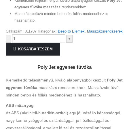
Kiemelkedő teljesítményű, kiváló alapanyagból készült
Poly Jet
egyenes fúvóka
masszázs rendszerekhez.
Masszázsbefúvó minden beton és fóliás medencéhez is
használható.
Cikkszám:
011707
Kategóriák:
Beépítő Elemek
,
Masszázsrendszerek
-
+
KOSÁRBA TESZEM
Poly Jet egyenes fúvóka
Kiemelkedő teljesítményű, kiváló alapanyagból készült
Poly Jet
egyenes fúvóka
masszázs rendszerekhez. Masszázsbefúvó
minden beton és fóliás medencéhez is használható.
ABS műanyag
Az ABS (akrilnitril-butadién-sztirol) egy jó ütésálló képességgel,
nagy keménységgel és szilárdsággal, jó hőállósággal és
vegyszerállósággal, emellett jó zaj és rezgéscsillapítással