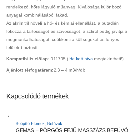
rendelkező, hőre lágyuló műanyag. Kiválósága különböző
anyagai kombinálásából fakad.
Az akrilnitril növeli a hő- és kémiai ellenállást, a butadién
fokozza a tartósságot és szívósságot, a sztirol pedig javítja a
megmunkálhatóságot, csökkenti a költségeket és fényes
felületet biztosít.
Kompatibilis előlap:
011705 (
Ide kattintva
megtekintheti!)
Ajánlott térfogatáram:
2,3 – 4 m
3
/h/db
Kapcsolódó termékek
Beépítő Elemek
,
Befúvók
GEMAS – PÖRGŐS FEJŰ MASSZÁZS BEFÚVÓ