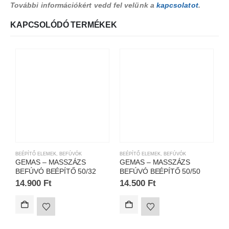
További információkért vedd fel velünk a
kapcsolatot
.
KAPCSOLÓDÓ TERMÉKEK
BEÉPÍTŐ ELEMEK
,
BEFÚVÓK
BEÉPÍTŐ ELEMEK
,
BEFÚVÓK
B
GEMAS – MASSZÁZS
GEMAS – MASSZÁZS
S
BEFÚVÓ BEÉPÍTŐ 50/32
BEFÚVÓ BEÉPÍTŐ 50/50
E
–
14.900
Ft
14.500
Ft
3