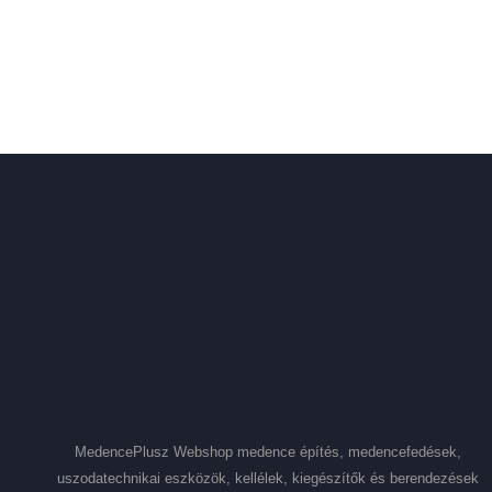
MedencePlusz Webshop medence építés, medencefedések,
uszodatechnikai eszközök, kellélek, kiegészítők és berendezések