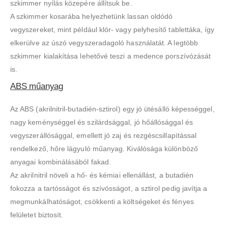
szkimmer nyílás közepére állítsuk be.
A szkimmer kosarába helyezhetünk lassan oldódó
vegyszereket, mint például klór- vagy pelyhesítő tablettáka, így
elkerülve az úszó vegyszeradagoló használatát. A legtöbb
szkimmer kialakítása lehetővé teszi a medence porszívózását
is.
ABS műanyag
Az ABS (akrilnitril-butadién-sztirol) egy jó ütésálló képességgel,
nagy keménységgel és szilárdsággal, jó hőállósággal és
vegyszerállósággal, emellett jó zaj és rezgéscsillapítással
rendelkező, hőre lágyuló műanyag. Kiválósága különböző
anyagai kombinálásából fakad.
Az akrilnitril növeli a hő- és kémiai ellenállást, a butadién
fokozza a tartósságot és szívósságot, a sztirol pedig javítja a
megmunkálhatóságot, csökkenti a költségeket és fényes
felületet biztosít.