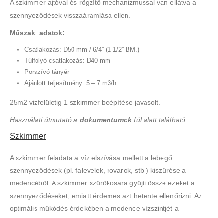
A szkimmer ajtóval és rögzítő mechanizmussal van ellátva a
szennyeződések visszaáramlása ellen.
Műszaki adatok:
Csatlakozás: D50 mm / 6/4” (1 1/2” BM.)
Túlfolyó csatlakozás: D40 mm
Porszívó tányér
Ajánlott teljesítmény: 5 – 7 m3/h
25m2 vizfelületig 1 szkimmer beépítése javasolt.
Használati útmutató a
dokumentumok
fül alatt található.
Szkimmer
A szkimmer feladata a víz elszívása mellett a lebegő
szennyeződések (pl. falevelek, rovarok, stb.) kiszűrése a
medencéből. A szkimmer szűrőkosara gyűjti össze ezeket a
szennyeződéseket, emiatt érdemes azt hetente ellenőrizni. Az
optimális működés érdekében a medence vízszintjét a