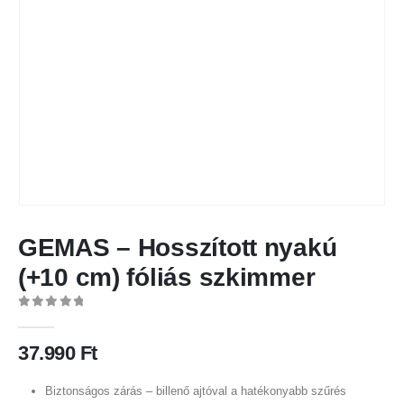
GEMAS – Hosszított nyakú
(+10 cm) fóliás szkimmer
0
out of 5
37.990
Ft
Biztonságos zárás – billenő ajtóval a hatékonyabb szűrés