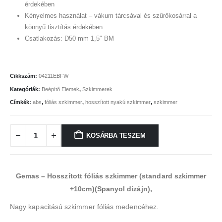
érdekében
Kényelmes használat – vákum tárcsával és szűrőkosárral a
könnyű tisztítás érdekében
Csatlakozás: D50 mm 1,5″ BM
Cikkszám:
04211EBFW
Kategóriák:
Beépítő Elemek
,
Szkimmerek
Címkék:
abs
,
fóliás szkimmer
,
hosszított nyakú szkimmer
,
szkimmer
KOSÁRBA TESZEM
Gemas – Hosszított fóliás szkimmer (standard szkimmer
+10cm)(Spanyol dizájn),
Nagy kapacitású szkimmer fóliás medencéhez.