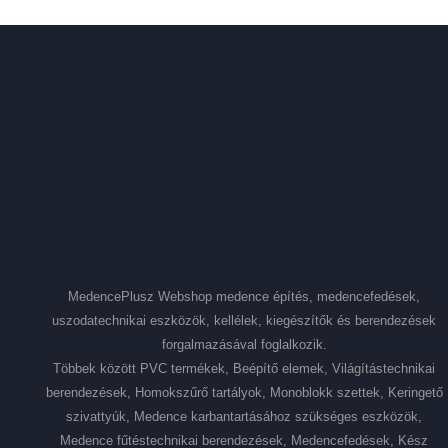
MedencePlusz Webshop medence építés, medencefedések,
uszodatechnikai eszközök, kellélek, kiegészítők és berendezések
forgalmazásával foglalkozik.
Többek között PVC termékek, Beépítő elemek, Világítástechnikai
berendezések, Homokszűrő tartályok, Monoblokk szettek, Keringető
szivattyúk, Medence karbantartásához szükséges eszközök,
Medence fűtéstechnikai berendezések, Medencefedések, Kész