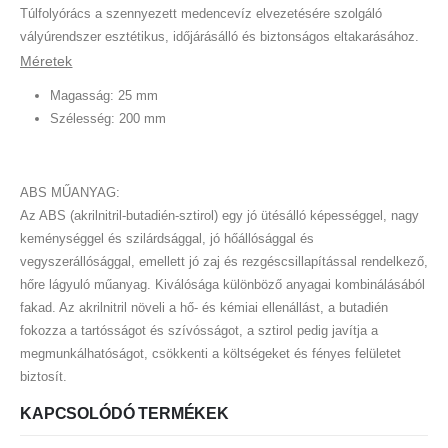
Túlfolyórács a szennyezett medencevíz elvezetésére szolgáló
vályúrendszer esztétikus, időjárásálló és biztonságos eltakarásához.
Méretek
Magasság: 25 mm
Szélesség: 200 mm
ABS MŰANYAG:
Az ABS (akrilnitril-butadién-sztirol) egy jó ütésálló képességgel, nagy
keménységgel és szilárdsággal, jó hőállósággal és
vegyszerállósággal, emellett jó zaj és rezgéscsillapítással rendelkező,
hőre lágyuló műanyag. Kiválósága különböző anyagai kombinálásából
fakad. Az akrilnitril növeli a hő- és kémiai ellenállást, a butadién
fokozza a tartósságot és szívósságot, a sztirol pedig javítja a
megmunkálhatóságot, csökkenti a költségeket és fényes felületet
biztosít.
KAPCSOLÓDÓ TERMÉKEK