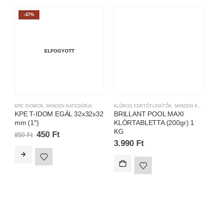
-47%
ELFOGYOTT
KPE IDOMOK
,
MINDEN KATEGÓRIA
KLÓROS FERTŐTLENÍTŐK
,
MINDEN KATEGÓRIA
M
KPE T-IDOM EGÁL 32x32x32
BRILLANT POOL MAXI
S
mm (1″)
KLÓRTABLETTA (200gr) 1
I
KG
m
450
Ft
850
Ft
3.990
Ft
1