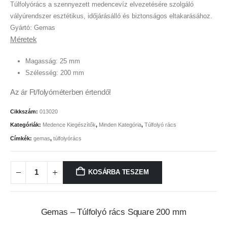
Túlfolyórács a szennyezett medencevíz elvezetésére szolgáló
vályúrendszer esztétikus, időjárásálló és biztonságos eltakarásához.
Gyártó: Gemas
Méretek
Magasság: 25 mm
Szélesség: 200 mm
Az ár Ft/folyóméterben értendő!
Cikkszám:
013020
Kategóriák:
Medence Kiegészítők
,
Minden Kategória
,
Túlfolyó rács
Címkék:
gemas
,
túlfolyórács
KOSÁRBA TESZEM
Gemas – Túlfolyó rács Square 200 mm