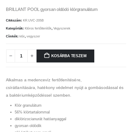
BRILLANT POOL gyorsan oldódó klórgranulátum
Cikkszám:
KR.UVC-205B
Kategóriák:
Klóros fertőtlenítők
,
Vegyszerek
Címkék:
klór
,
vegyszer
KOSÁRBA TESZEM
Alkalmas a medencevíz fertőtlenítésére,
csírátlanítására, hatékony védelmet nyújt a gombásodással és
a baktériumképződéssel szemben.
Klór granulátum
56% klórtartalommal
diklórizocianurát hatóanyaggal
gyorsan oldódik