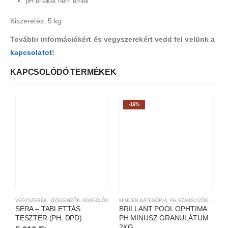
pH értéket nem emeli
Kiszerelés: 5 kg
További információkért és vegyszerekért vedd fel velünk a
kapcsolatot
!
KAPCSOLÓDÓ TERMÉKEK
-16%
VEGYSZEREK
,
VÍZELEMZŐK, ADAGOLÓK
MINDEN KATEGÓRIA
,
PH SZABÁLYZÓK
,
VEGYS
M
SERA – TABLETTÁS
BRILLANT POOL OPHTIMA
B
TESZTER (PH, DPD)
PH MINUSZ GRANULÁTUM
V
2KG