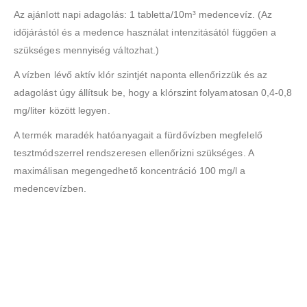
Az ajánlott napi adagolás: 1 tabletta/10m³ medencevíz. (Az
időjárástól és a medence használat intenzitásától függően a
szükséges mennyiség változhat.)
A vízben lévő aktív klór szintjét naponta ellenőrizzük és az
adagolást úgy állítsuk be, hogy a klórszint folyamatosan 0,4-0,8
mg/liter között legyen.
A termék maradék hatóanyagait a fürdővízben megfelelő
tesztmódszerrel rendszeresen ellenőrizni szükséges. A
maximálisan megengedhető koncentráció 100 mg/l a
medencevízben.