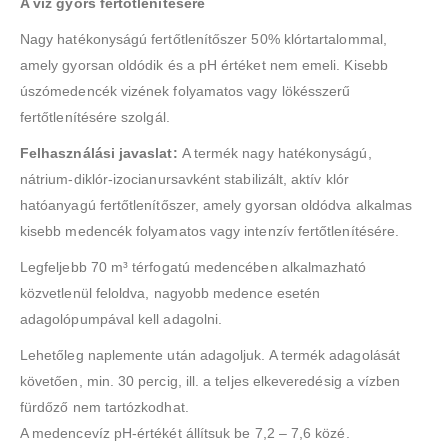
A víz gyors fertőtlenítésére
Nagy hatékonyságú fertőtlenítőszer 50% klórtartalommal,
amely gyorsan oldódik és a pH értéket nem emeli. Kisebb
úszómedencék vizének folyamatos vagy lökésszerű
fertőtlenítésére szolgál.
Felhasználási javaslat:
A termék nagy hatékonyságú,
nátrium-diklór-izocianursavként stabilizált, aktív klór
hatóanyagú fertőtlenítőszer, amely gyorsan oldódva alkalmas
kisebb medencék folyamatos vagy intenzív fertőtlenítésére.
Legfeljebb 70 m³ térfogatú medencében alkalmazható
közvetlenül feloldva, nagyobb medence esetén
adagolópumpával kell adagolni.
Lehetőleg naplemente után adagoljuk. A termék adagolását
követően, min. 30 percig, ill. a teljes elkeveredésig a vízben
fürdőző nem tartózkodhat.
A medencevíz pH-értékét állítsuk be 7,2 – 7,6 közé.