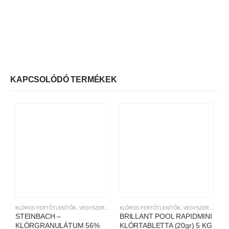
KAPCSOLÓDÓ TERMÉKEK
KLÓROS FERTŐTLENÍTŐK
,
VEGYSZEREK
KLÓROS FERTŐTLENÍTŐK
,
VEGYSZEREK
V
STEINBACH –
BRILLANT POOL RAPIDMINI
V
KLÓRGRANULÁTUM 56%
KLÓRTABLETTA (20gr) 5 KG
P