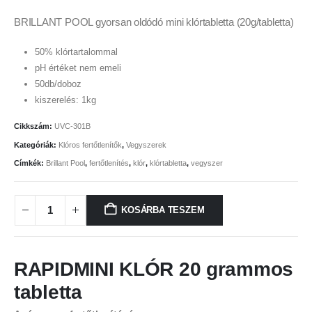
BRILLANT POOL gyorsan oldódó mini klórtabletta (20g/tabletta)
50% klórtartalommal
pH értéket nem emeli
50db/doboz
kiszerelés: 1kg
Cikkszám:
UVC-301B
Kategóriák:
Klóros fertőtlenítők
,
Vegyszerek
Címkék:
Brillant Pool
,
fertőtlenítés
,
klór
,
klórtabletta
,
vegyszer
KOSÁRBA TESZEM
RAPIDMINI KLÓR 20 grammos
tabletta