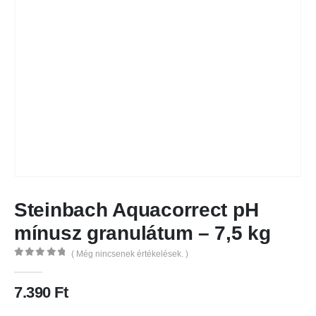
Steinbach Aquacorrect pH
mínusz granulátum – 7,5 kg
( Még nincsenek értékelések. )
0
out of 5
7.390
Ft