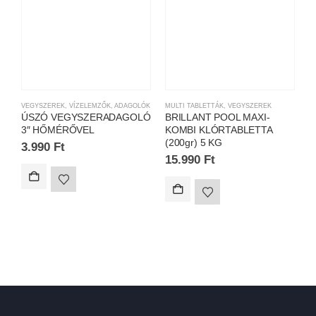
VEGYSZEREK
,
VÍZELEMZŐK, ADAGOLÓK
MULTI TABLETTÁK
,
VEGYSZEREK
K
ÚSZÓ VEGYSZERADAGOLÓ
BRILLANT POOL MAXI-
B
3″ HŐMÉRŐVEL
KOMBI KLÓRTABLETTA
K
(200gr) 5 KG
K
3.990
Ft
15.990
Ft
3