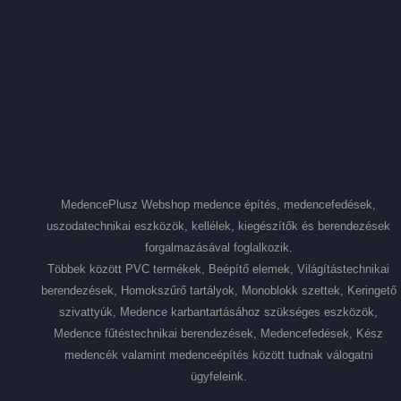
MedencePlusz Webshop medence építés, medencefedések,
uszodatechnikai eszközök, kellélek, kiegészítők és berendezések
forgalmazásával foglalkozik.
Többek között PVC termékek, Beépítő elemek, Világítástechnikai
berendezések, Homokszűrő tartályok, Monoblokk szettek, Keringető
szivattyúk, Medence karbantartásához szükséges eszközök,
Medence fűtéstechnikai berendezések, Medencefedések, Kész
medencék valamint medenceépítés között tudnak válogatni
ügyfeleink.