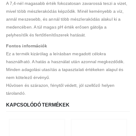
A 7,4-nél magasabb érték fokozatosan zavarossá teszi a vizet,
mivel több mészlerakódás képződik. Minél keményebb a víz,
annál meszesebb, és annál több mészlerakódás alakul ki a
medencében. A túl magas pH érték erősen gátolja a
pelyhesítők és fertőtlenítőszerek hatását.
Fontos információk
Ez a termék kizárólag a leírásban megadott célokra
használható. A hatás a használat után azonnal megkezdődik.
Minden adagolási utasítás a tapasztalati értékeken alapul és
nem kötelező érvényű.
Hűvösen és szárazon, fénytől védett, jól szellőző helyen
tárolandó.
KAPCSOLÓDÓ TERMÉKEK