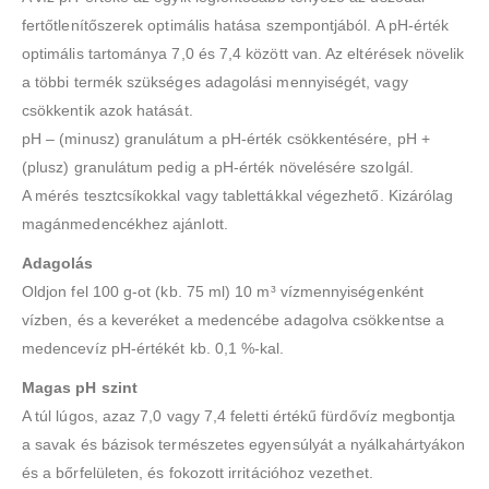
fertőtlenítőszerek optimális hatása szempontjából. A pH-érték
optimális tartománya 7,0 és 7,4 között van. Az eltérések növelik
a többi termék szükséges adagolási mennyiségét, vagy
csökkentik azok hatását.
pH – (minusz) granulátum a pH-érték csökkentésére, pH +
(plusz) granulátum pedig a pH-érték növelésére szolgál.
A mérés tesztcsíkokkal vagy tablettákkal végezhető. Kizárólag
magánmedencékhez ajánlott.
Adagolás
Oldjon fel 100 g-ot (kb. 75 ml) 10 m³ vízmennyiségenként
vízben, és a keveréket a medencébe adagolva csökkentse a
medencevíz pH-értékét kb. 0,1 %-kal.
Magas pH szint
A túl lúgos, azaz 7,0 vagy 7,4 feletti értékű fürdővíz megbontja
a savak és bázisok természetes egyensúlyát a nyálkahártyákon
és a bőrfelületen, és fokozott irritációhoz vezethet.