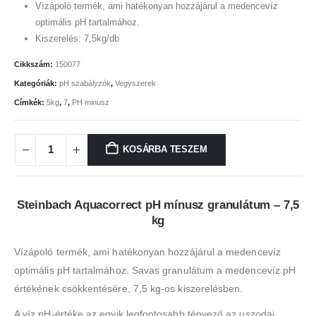
Vízápoló termék, ami hatékonyan hozzájárul a medencevíz
optimális pH tartalmához.
Kiszerelés: 7,5kg/db
Cikkszám:
150077
Kategóriák:
pH szabályzók
,
Vegyszerek
Címkék:
5kg
,
7
,
PH minusz
KOSÁRBA TESZEM
Steinbach Aquacorrect pH mínusz granulátum – 7,5
kg
Vízápoló termék, ami hatékonyan hozzájárul a medencevíz
optimális pH tartalmához. Savas granulátum a medencevíz pH
értékének csökkentésére, 7,5 kg-os kiszerelésben.
A víz pH-értéke az egyik legfontosabb tényező az uszodai