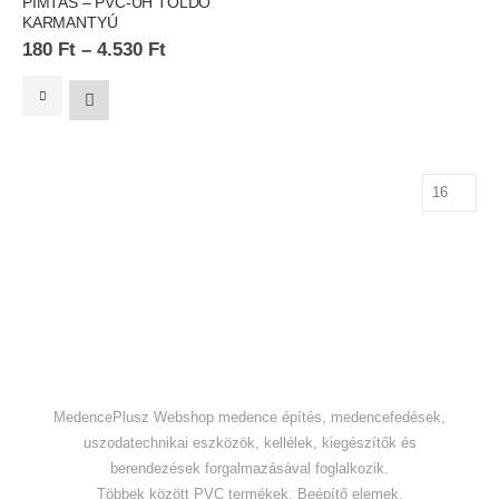
PIMTAS – PVC-UH TOLDÓ
KARMANTYÚ
180
Ft
–
4.530
Ft
MedencePlusz Webshop medence építés, medencefedések,
uszodatechnikai eszközök, kellélek, kiegészítők és
berendezések forgalmazásával foglalkozik.
Többek között PVC termékek, Beépítő elemek,