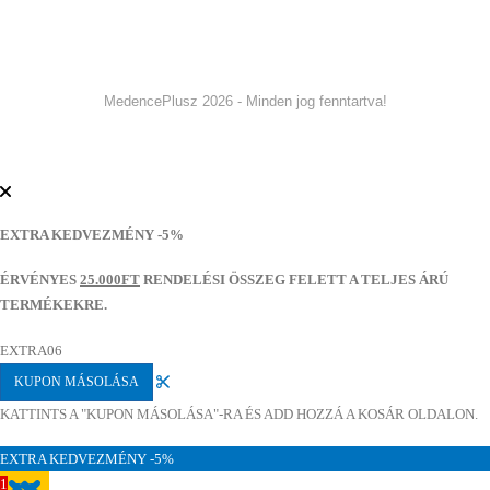
MedencePlusz 2026 - Minden jog fenntartva!
EXTRA KEDVEZMÉNY -5%
ÉRVÉNYES
25.000FT
RENDELÉSI ÖSSZEG FELETT A TELJES ÁRÚ
TERMÉKEKRE.
EXTRA06
KUPON MÁSOLÁSA
KATTINTS A "KUPON MÁSOLÁSA"-RA ÉS ADD HOZZÁ A KOSÁR OLDALON.
EXTRA KEDVEZMÉNY -5%
1