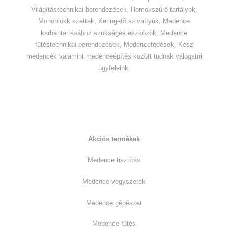
Világítástechnikai berendezések, Homokszűrő tartályok,
Monoblokk szettek, Keringető szivattyúk, Medence
karbantartásához szükséges eszközök, Medence
fűtéstechnikai berendezések, Medencefedések, Kész
medencék valamint medenceépítés között tudnak válogatni
ügyfeleink.
Kiemelt termékkategóriák:
Akciós termékek
Medence tisztítás
Medence vegyszerek
Medence gépészet
Medence fűtés