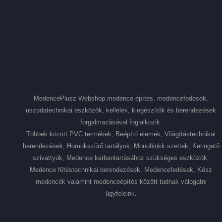
MedencePlusz Webshop medence építés, medencefedések,
uszodatechnikai eszközök, kellélek, kiegészítők és berendezések
forgalmazásával foglalkozik.
Többek között PVC termékek, Beépítő elemek, Világítástechnikai
berendezések, Homokszűrő tartályok, Monoblokk szettek, Keringető
szivattyúk, Medence karbantartásához szükséges eszközök,
Medence fűtéstechnikai berendezések, Medencefedések, Kész
medencék valamint medenceépítés között tudnak válogatni
ügyfeleink.