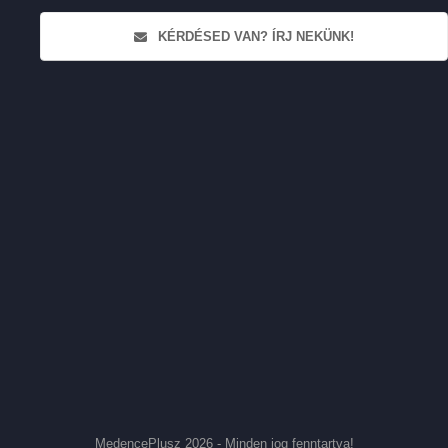
KÉRDÉSED VAN? ÍRJ NEKÜNK!
MedencePlusz 2026 - Minden jog fenntartva!