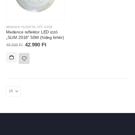
MEDENCE VILÁGÍTÁS
,
PÓT IZZÓK
Medence reflektor LED izzó
„SLIM 2018” 50W (hideg fehér)
42.990
Ft
49.500
Ft