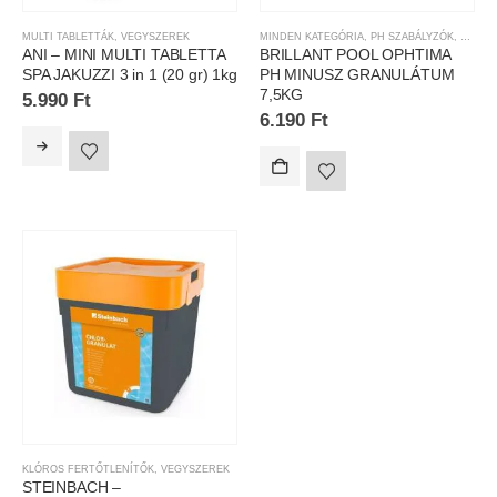
MULTI TABLETTÁK
,
VEGYSZEREK
MINDEN KATEGÓRIA
,
PH SZABÁLYZÓK
,
VEGYS
ANI – MINI MULTI TABLETTA
BRILLANT POOL OPHTIMA
SPA JAKUZZI 3 in 1 (20 gr) 1kg
PH MINUSZ GRANULÁTUM
7,5KG
5.990
Ft
6.190
Ft
KLÓROS FERTŐTLENÍTŐK
,
VEGYSZEREK
STEINBACH –