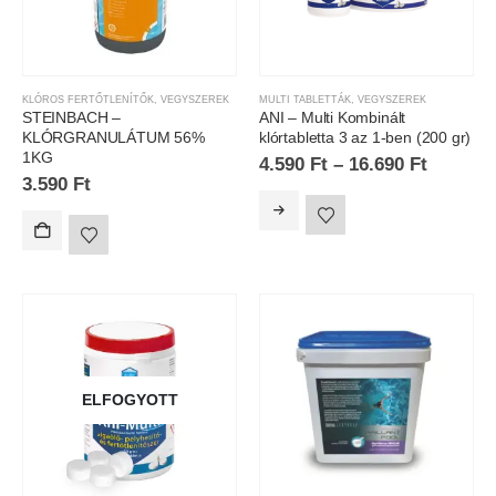
KLÓROS FERTŐTLENÍTŐK
,
VEGYSZEREK
MULTI TABLETTÁK
,
VEGYSZEREK
STEINBACH –
ANI – Multi Kombinált
KLÓRGRANULÁTUM 56%
klórtabletta 3 az 1-ben (200 gr)
1KG
4.590
Ft
–
16.690
Ft
3.590
Ft
ELFOGYOTT