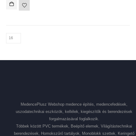
MedencePlusz Webshop medence építés, medencefedések,
uszodatechnikai eszközök, kellélek, kiegészítők és berendezések
forgalmazásával foglalkozik.
Többek között PVC termékek, Beépítő elemek, Világítástechnikai
berendezések, Homokszűrő tartályok, Monoblokk szettek, Keringető