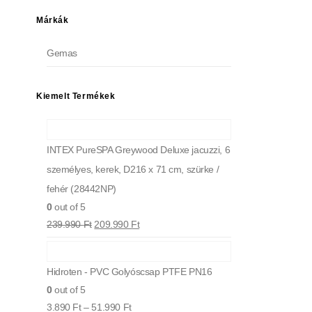
Márkák
Gemas
Kiemelt Termékek
INTEX PureSPA Greywood Deluxe jacuzzi, 6
személyes, kerek, D216 x 71 cm, szürke /
fehér (28442NP)
0
out of 5
239.990
Ft
209.990
Ft
Hidroten - PVC Golyóscsap PTFE PN16
0
out of 5
3.890
Ft
–
51.990
Ft