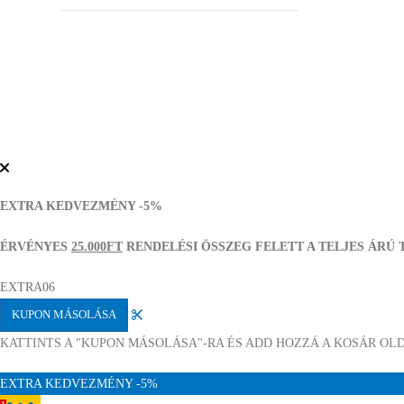
EXTRA KEDVEZMÉNY -5%
ÉRVÉNYES
25.000FT
RENDELÉSI ÖSSZEG FELETT A TELJES ÁRÚ
EXTRA06
KUPON MÁSOLÁSA
KATTINTS A "KUPON MÁSOLÁSA"-RA ÉS ADD HOZZÁ A KOSÁR OL
EXTRA KEDVEZMÉNY -5%