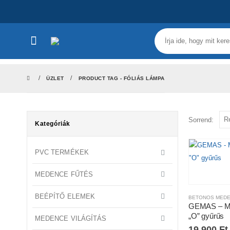
ÜZLET
PRODUCT TAG -
FÓLIÁS LÁMPA
Sorrend:
Kategóriák
PVC TERMÉKEK
MEDENCE FŰTÉS
BEÉPÍTŐ ELEMEK
BETONOS MED
GEMAS – M
„O” gyűrűs
MEDENCE VILÁGÍTÁS
19.900
Ft