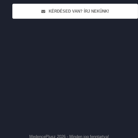
KÉRDÉSED VAN? ÍRJ NEKÜNK!
MedencePlusz 2026 - Minden jog fenntartva!