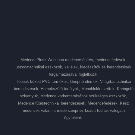
MedencePlusz Webshop medence építés, medencefedések,
uszodatechnikai eszközök, kellélek, kiegészítők és berendezések
forgalmazásával foglalkozik.
Többek között PVC termékek, Beépítő elemek, Világítástechnikai
berendezések, Homokszűrő tartályok, Monoblokk szettek, Keringető
szivattyúk, Medence karbantartásához szükséges eszközök,
Medence fűtéstechnikai berendezések, Medencefedések, Kész
medencék valamint medenceépítés között tudnak válogatni
ügyfeleink.