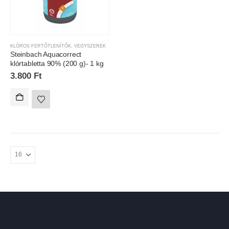
KLÓROS FERTŐTLENÍTŐK
,
VEGYSZEREK
Steinbach Aquacorrect
klórtabletta 90% (200 g)- 1 kg
3.800
Ft