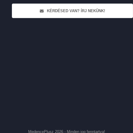
KÉRDÉSED VAN? ÍRJ NEKÜNK!
MedencePlusz 2026 - Minden jog fenntartva!