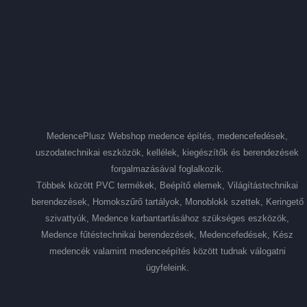
MedencePlusz Webshop medence építés, medencefedések,
uszodatechnikai eszközök, kellélek, kiegészítők és berendezések
forgalmazásával foglalkozik.
Többek között PVC termékek, Beépítő elemek, Világítástechnikai
berendezések, Homokszűrő tartályok, Monoblokk szettek, Keringető
szivattyúk, Medence karbantartásához szükséges eszközök,
Medence fűtéstechnikai berendezések, Medencefedések, Kész
medencék valamint medenceépítés között tudnak válogatni
ügyfeleink.