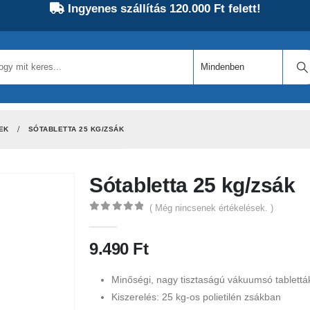
Ingyenes szállítás 120.000 Ft felett!
EK
SÓTABLETTA 25 KG/ZSÁK
Sótabletta 25 kg/zsák
( Még nincsenek értékelések. )
0
out of 5
9.490
Ft
Minőségi, nagy tisztaságú vákuumsó tablettá
Kiszerelés: 25 kg-os polietilén zsákban