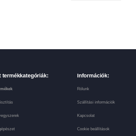
t termékkategóriák:
Információk:
ermékek
Rólunk
isztítás
Szállítási információk
vegyszerek
Kapcsolat
gépészet
Cookie beállítások