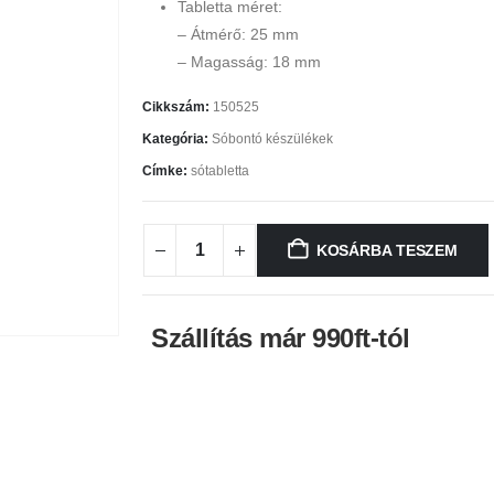
Tabletta méret:
– Átmérő: 25 mm
– Magasság: 18 mm
Cikkszám:
150525
Kategória:
Sóbontó készülékek
Címke:
sótabletta
KOSÁRBA TESZEM
Szállítás már 990ft-tól