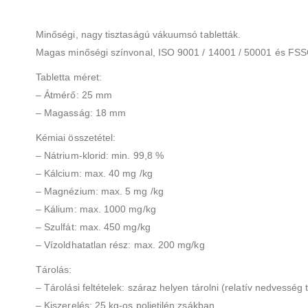
Minőségi, nagy tisztaságú vákuumsó tabletták.
Magas minőségi színvonal, ISO 9001 / 14001 / 50001 és FSSC
Tabletta méret:
– Átmérő: 25 mm
– Magasság: 18 mm
Kémiai összetétel:
– Nátrium-klorid: min. 99,8 %
– Kálcium: max. 40 mg /kg
– Magnézium: max. 5 mg /kg
– Kálium: max. 1000 mg/kg
– Szulfát: max. 450 mg/kg
– Vízoldhatatlan rész: max. 200 mg/kg
Tárolás:
– Tárolási feltételek: száraz helyen tárolni (relatív nedvesség
– Kiszerelés: 25 kg-os polietilén zsákban