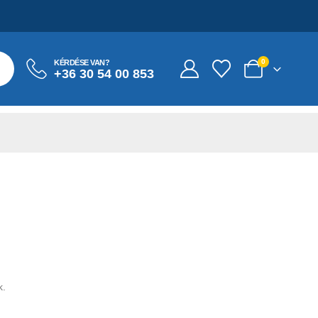
0
KÉRDÉSE VAN?
+36 30 54 00 853
k.