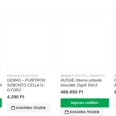
SÓBONTÓ KÉSZÜLÉKEK
MEDENCE TISZTÍTÁS
,
SÓBONTÓ KÉSZÜLÉKEK
S
GEMAS – PURITRON
AUSSIE Xtreme sóbontó
h
SÓBONTÓ CELLA O-
készülék 15gr/h 50m3
GYŰRŰ
466.650
Ft
4.290
Ft
Ingyenes szállítás!
KOSÁRBA TESZEM
KOSÁRBA TESZEM