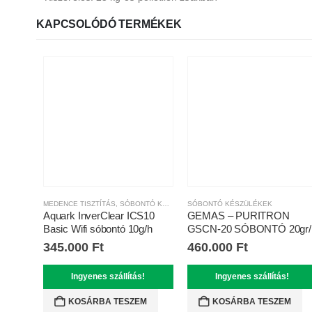
KAPCSOLÓDÓ TERMÉKEK
MEDENCE TISZTÍTÁS
,
SÓBONTÓ KÉSZÜLÉKEK
SÓBONTÓ KÉSZÜLÉKEK
Aquark InverClear ICS10
GEMAS – PURITRON
Basic Wifi sóbontó 10g/h
GSCN-20 SÓBONTÓ 20gr/
345.000
Ft
460.000
Ft
Ingyenes szállítás!
Ingyenes szállítás!
KOSÁRBA TESZEM
KOSÁRBA TESZEM