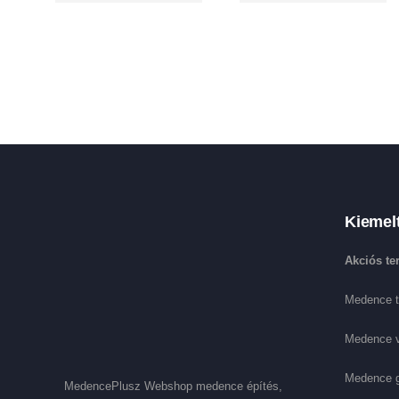
Kiemel
Akciós t
Medence t
Medence 
Medence 
MedencePlusz Webshop medence építés,