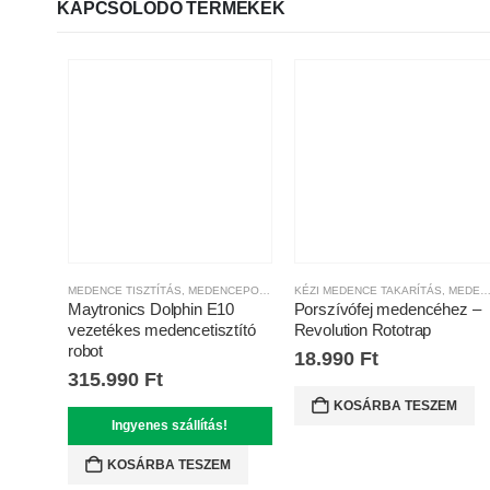
KAPCSOLÓDÓ TERMÉKEK
MEDENCE TISZTÍTÁS
,
MEDENCEPORSZÍVÓ ROBOTOK
KÉZI MEDENCE TAKARÍTÁS
,
MINDEN KATEGÓRIA
,
MEDENCE TISZTÍTÁS
Maytronics Dolphin E10
Porszívófej medencéhez –
vezetékes medencetisztító
Revolution Rototrap
robot
18.990
Ft
315.990
Ft
KOSÁRBA TESZEM
Ingyenes szállítás!
KOSÁRBA TESZEM