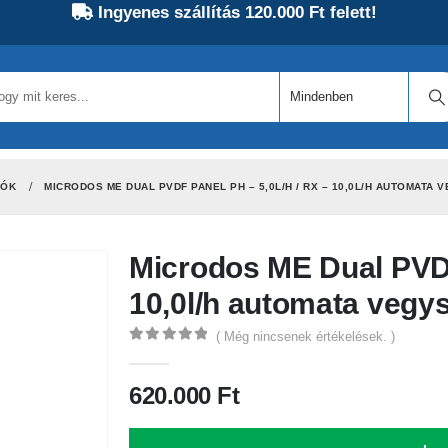
Ingyenes szállítás 120.000 Ft felett!
LÓK
MICRODOS ME DUAL PVDF PANEL PH – 5,0L/H / RX – 10,0L/H AUTOMAT
Microdos ME Dual PVDF
10,0l/h automata vegy
( Még nincsenek értékelések. )
0
out of 5
620.000
Ft