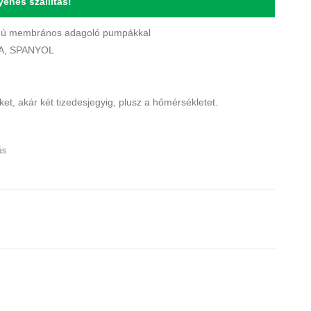
yenes szállítás!
gú membrános adagoló pumpákkal
IA, SPANYOL
ket, akár két tizedesjegyig, plusz a hőmérsékletet.
ás