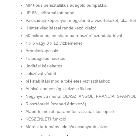
MP típus perisztaltikus adagoló pumpákkal.
IP 65 , hőformázott panel
Valós idejű képernyőn megjeleníti a vízértékeket, akár két
Háttér világítással rendelkező kijelző
50 mikronos, mosható patronszűrő szondatartóval
4 x 6 vagy 8 x 12 vízbemenet
Áramláskapcsoló
Túladagolás riasztás
Indítási késleltetés
Jelszóval védett
pH stabilitási mód a tökéletes víztisztításhoz
Átfolyási sebesség kijelzése %-ban
Négynyelvű menü: OLASZ, ANGOL, FRANCIA, SPANYO
Riasztásrelé (szabad érintkező)
Alapértelmezett paraméter-visszaállítási opció
KÉSZENLÉTI funkció
Mérési tartomány feletti/alacsonyabb jelzés