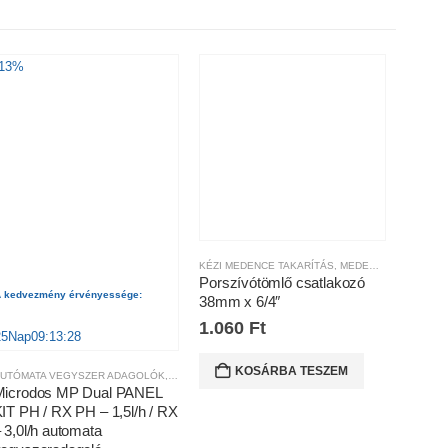
-13%
KÉZI MEDENCE TAKARÍTÁS
,
MEDENCE TISZTÍTÁS
Porszívótömlő csatlakozó
 kedvezmény érvényessége:
38mm x 6/4″
1.060
Ft
25
Nap
09
:
13
:
28
KOSÁRBA TESZEM
UTÓMATA VEGYSZER ADAGOLÓK
,
MEDENCE TISZTÍTÁS
Microdos MP Dual PANEL
IT PH / RX PH – 1,5l/h / RX
 3,0l/h automata