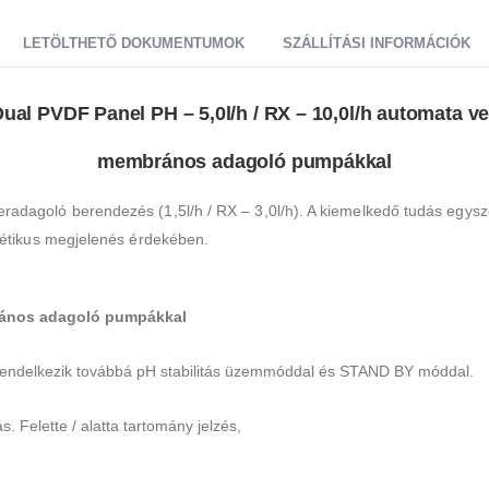
LETÖLTHETŐ DOKUMENTUMOK
SZÁLLÍTÁSI INFORMÁCIÓK
al PVDF Panel PH – 5,0l/h / RX – 10,0l/h automata 
membrános adagoló pumpákkal
dagoló berendezés (1,5l/h / RX – 3,0l/h). A kiemelkedő tudás egysze
tétikus megjelenés érdekében.
rános adagoló pumpákkal
 Rendelkezik továbbá pH stabilitás üzemmóddal és STAND BY móddal.
s. Felette / alatta tartomány jelzés,