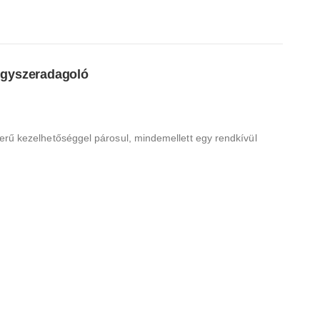
vegyszeradagoló
rű kezelhetőséggel párosul, mindemellett egy rendkívül