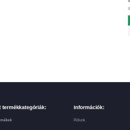
v
t termékkategóriák:
Információk:
ermékek
Rólunk