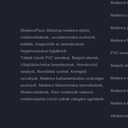
Medence t
Medence 
Medence 
MedencePlusz Webshop medence építés,
medencefedések, uszodatechnikai eszközök,
Medence f
kellélek, kiegészítők és berendezések
forgalmazásával foglalkozik.
PVC term
Többek között PVC termékek, Beépítő elemek,
Világítástechnikai berendezések, Homokszűrő
Beépítő e
tartályok, Monoblokk szettek, Keringető
Medence v
szivattyúk, Medence karbantartásához szükséges
eszközök, Medence fűtéstechnikai berendezések,
Medence t
Medencefedések, Kész medencék valamint
medenceépítés között tudnak válogatni ügyfeleink.
Medence k
Alkatrész