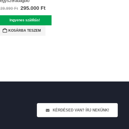
egyszeradagoló
295.000
Ft
339.990
Ft
Ingyenes szállítás!
KOSÁRBA TESZEM
KÉRDÉSED VAN? ÍRJ NEKÜNK!