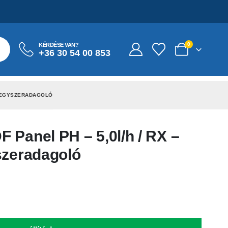
0
KÉRDÉSE VAN?
+36 30 54 00 853
A VEGYSZERADAGOLÓ
 Panel PH – 5,0l/h / RX –
szeradagoló