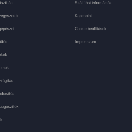
isztítás
Szállítási információk
vegyszerek
Kapcsolat
gépészet
Cookie beállítások
űtés
Impresszum
ékek
lemek
ilágítás
éliesítés
iegészítők
ek