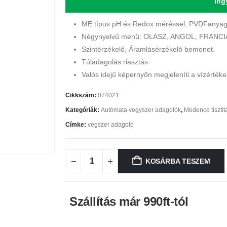
Ing
ME típus pH és Redox méréssel, PVDFanya
Négynyelvű menü: OLASZ, ANGOL, FRANC
Szintérzékelő, Áramlásérzékelő bemenet.
Túladagolás riasztás
Valós idejű képernyőn megjeleníti a vízértéke
Cikkszám:
074021
Kategóriák:
Autómata vegyszer adagolók
,
Medence tisztít
Címke:
vegszer adagoló
KOSÁRBA TESZEM
Szállítás már 990ft-tól