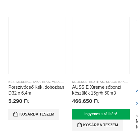
KÉZI MEDENCE TAKARÍTÁS
,
PORSZÍVÓ FEJEK ÉS KEFÉK
,
MEDENCE TISZTÍTÁS
MEDENCE TISZTÍTÁS
,
PORSZÍVÓCSŐ
,
SÓBONTÓ KÉSZÜLÉKEK
Porszívócső Kék, dobozban
AUSSIE Xtreme sóbontó
A
D32 x 6,4m
készülék 15gr/h 50m3
5.290
Ft
466.650
Ft
Ingyenes szállítás!
KOSÁRBA TESZEM
A
KOSÁRBA TESZEM
K
–