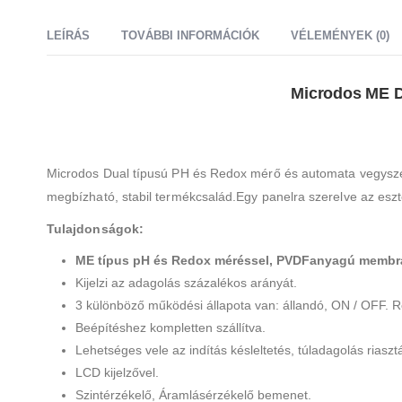
LEÍRÁS
TOVÁBBI INFORMÁCIÓK
VÉLEMÉNYEK (0)
Microdos ME Du
Microdos Dual típusú PH és Redox mérő és automata vegyszera
megbízható, stabil termékcsalád.Egy panelra szerelve az esz
Tulajdonságok:
ME típus pH és Redox méréssel, PVDFanyagú memb
Kijelzi az adagolás százalékos arányát.
3 különböző működési állapota van: állandó, ON / OFF.
Beépítéshez kompletten szállítva.
Lehetséges vele az indítás késleltetés, túladagolás riasztá
LCD kijelzővel.
Szintérzékelő, Áramlásérzékelő bemenet.