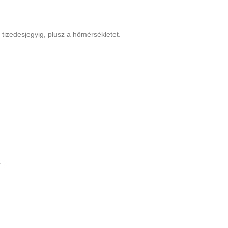
 tizedesjegyig, plusz a hőmérsékletet.
L