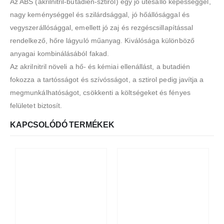
Az ABS (akrilnitril-butadién-sztirol) egy jó ütésálló képességgel,
nagy keménységgel és szilárdsággal, jó hőállósággal és
vegyszerállósággal, emellett jó zaj és rezgéscsillapítással
rendelkező, hőre lágyuló műanyag. Kiválósága különböző
anyagai kombinálásából fakad.
Az akrilnitril növeli a hő- és kémiai ellenállást, a butadién
fokozza a tartósságot és szívósságot, a sztirol pedig javítja a
megmunkálhatóságot, csökkenti a költségeket és fényes
felületet biztosít.
KAPCSOLÓDÓ TERMÉKEK