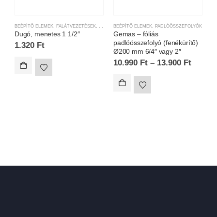
BEÉPÍTŐ ELEMEK
,
FALÁTVEZETÉSEK
,
MEDENCE TÉLIESÍTÉS
BEÉPÍTŐ ELEMEK
,
PADLÓÖSSZEFOLYÓK
B
Dugó, menetes 1 1/2″
Gemas – fóliás
G
padlóösszefolyó (fenékürítő)
s
1.320
Ft
Ø200 mm 6/4″ vagy 2″
s
10.990
Ft
–
13.900
Ft
2