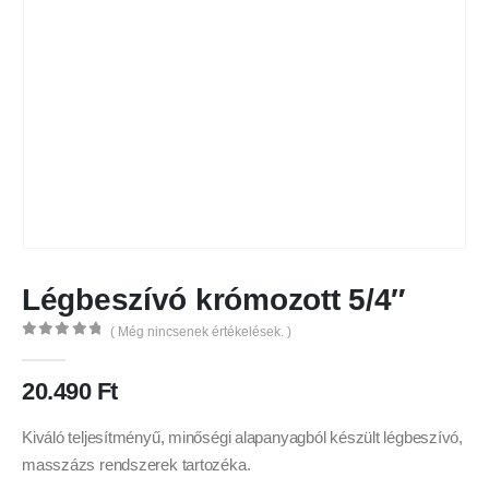
Légbeszívó krómozott 5/4″
( Még nincsenek értékelések. )
0
out of 5
20.490
Ft
Kiváló teljesítményű, minőségi alapanyagból készült légbeszívó,
masszázs rendszerek tartozéka.