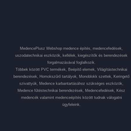
MedencePlusz Webshop medence építés, medencefedések,
uszodatechnikai eszközök, kellélek, kiegészítők és berendezések
forgalmazásával foglalkozik.
Többek között PVC termékek, Beépítő elemek, Világítástechnikai
berendezések, Homokszűrő tartályok, Monoblokk szettek, Keringető
szivattyúk, Medence karbantartásához szükséges eszközök,
Medence fűtéstechnikai berendezések, Medencefedések, Kész
medencék valamint medenceépítés között tudnak válogatni
ügyfeleink.