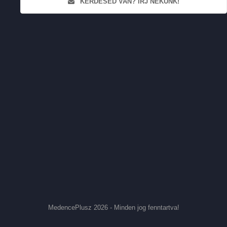
KÉRDÉSED VAN? ÍRJ NEKÜNK!
MedencePlusz 2026 - Minden jog fenntartva!