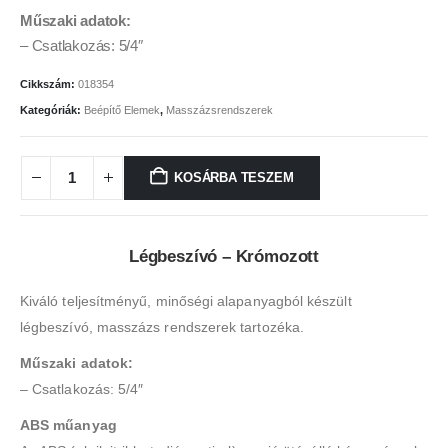
Műszaki adatok:
– Csatlakozás: 5/4″
Cikkszám:
018354
Kategóriák:
Beépítő Elemek
,
Masszázsrendszerek
KOSÁRBA TESZEM
Légbeszívó – Krómozott
Kiváló teljesítményű, minőségi alapanyagból készült
légbeszívó, masszázs rendszerek tartozéka.
Műszaki adatok:
– Csatlakozás: 5/4″
ABS műanyag