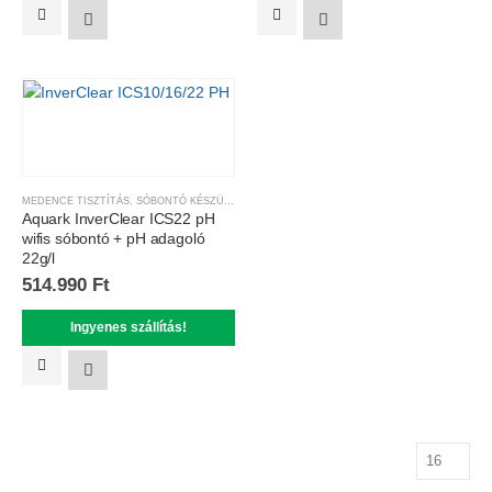
MEDENCE TISZTÍTÁS
,
SÓBONTÓ KÉSZÜLÉKEK
Aquark InverClear ICS22 pH
wifis sóbontó + pH adagoló
22g/l
514.990
Ft
Ingyenes szállítás!