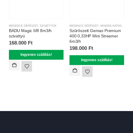
MEDENCE GÉPÉSZET
,
SZIVATTYÚK
MEDENCE GÉPÉSZET
,
MINDEN KATEGÓRIA
,
S
S
BADU Magic II/8 8m3/h
Szűrőszett Gemas Premium
S
szivattyú
400 0,33HP Mini Streamer
S
6m3/h
168.000
Ft
7
198.000
Ft
Ingyenes szállítás!
Ingyenes szállítás!