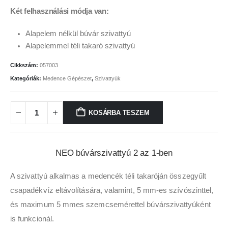
Két felhasználási módja van:
Alapelem nélkül búvár szivattyú
Alapelemmel téli takaró szivattyú
Cikkszám:
057003
Kategóriák:
Medence Gépészet
,
Szivattyúk
KOSÁRBA TESZEM
NEO búvárszivattyú 2 az 1-ben
A szivattyú alkalmas a medencék téli takaróján összegyűlt
csapadékvíz eltávolítására, valamint, 5 mm-es szívószinttel,
és maximum 5 mmes szemcsemérettel búvárszivattyúként
is funkcionál.