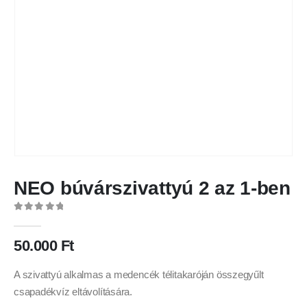
NEO búvárszivattyú 2 az 1-ben
0
out of 5
50.000
Ft
A szivattyú alkalmas a medencék télitakaróján összegyűlt
csapadékvíz eltávolítására.