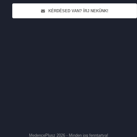
KÉRDÉSED VAN? ÍRJ NEKÜNK!
MedencePlusz 2026 - Minden jog fenntartva!