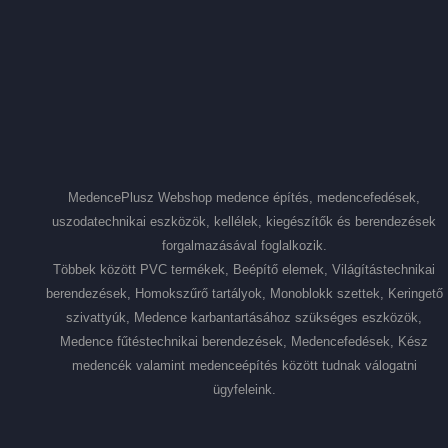
MedencePlusz Webshop medence építés, medencefedések,
uszodatechnikai eszközök, kellélek, kiegészítők és berendezések
forgalmazásával foglalkozik.
Többek között PVC termékek, Beépítő elemek, Világítástechnikai
berendezések, Homokszűrő tartályok, Monoblokk szettek, Keringető
szivattyúk, Medence karbantartásához szükséges eszközök,
Medence fűtéstechnikai berendezések, Medencefedések, Kész
medencék valamint medenceépítés között tudnak válogatni
ügyfeleink.