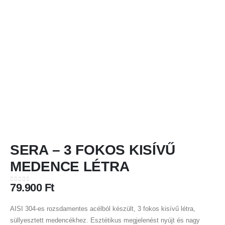
SERA – 3 FOKOS KISÍVŰ
MEDENCE LÉTRA
79.900
Ft
0
out of 5
AISI 304-es rozsdamentes acélból készült, 3 fokos kisívű létra,
süllyesztett medencékhez. Esztétikus megjelenést nyújt és nagy