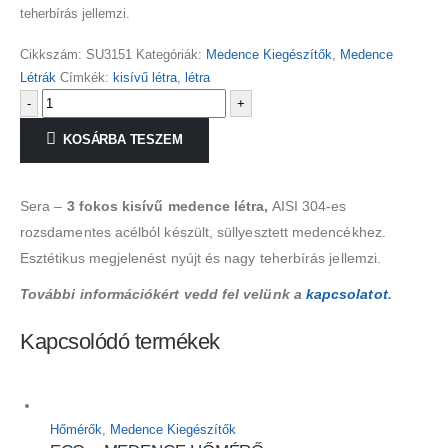
teherbírás jellemzi.
Cikkszám:
SU3151
Kategóriák:
Medence Kiegészítők
,
Medence
Létrák
Címkék:
kisívű létra
,
létra
-
+
KOSÁRBA TESZEM
Sera –
3 fokos kisívű medence létra,
AISI 304-es
rozsdamentes acélból készült, süllyesztett medencékhez.
Esztétikus megjelenést nyújt és nagy teherbírás jellemzi.
További információkért vedd fel velünk a
kapcsolatot
.
Kapcsolódó termékek
Hőmérők
,
Medence Kiegészítők