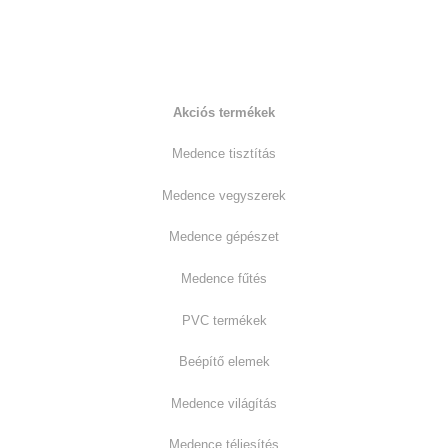
Kiemelt termékkategóriák:
Akciós termékek
Medence tisztítás
Medence vegyszerek
Medence gépészet
Medence fűtés
PVC termékek
Beépítő elemek
Medence világítás
Medence téliesítés