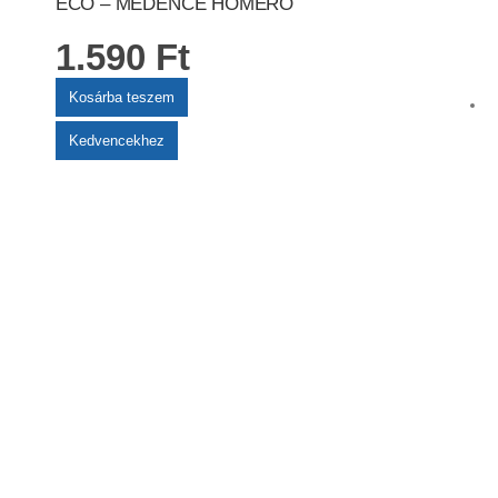
ECO – MEDENCE HŐMÉRŐ
1.590
Ft
Kosárba teszem
Kedvencekhez