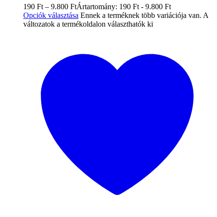
190
Ft
–
9.800
Ft
Ártartomány: 190 Ft - 9.800 Ft
Opciók választása
Ennek a terméknek több variációja van. A
változatok a termékoldalon választhatók ki