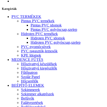
Kategóriák
PVC TERMÉKEK
Pimtas PVC termékek
Pimtas PVC idomok
Pimtas PVC golyóscsap,szelep
Hidroten PVC termékek
Hidroten PVC idomok
Hidroten PVC golyóscsap,szelep
PVC nyomócsövek
PVC ragasztók,lemosók
KPE Idomok
MEDENCE FŰTÉS
Hőszivattyú készülékek
Hőszivattyú kiegészítők
Fűtőpatron
Szolár Panel
Hőcserélők
BEÉPÍTŐ ELEMEK
Szkimmerek
Szkimmer alkatrészek
Befúvók
Falátvezetések
Padlóösszefolyó