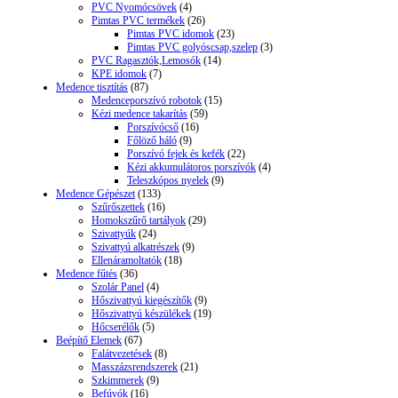
PVC Nyomócsövek
(4)
Pimtas PVC termékek
(26)
Pimtas PVC idomok
(23)
Pimtas PVC golyóscsap,szelep
(3)
PVC Ragasztók,Lemosók
(14)
KPE idomok
(7)
Medence tisztítás
(87)
Medenceporszívó robotok
(15)
Kézi medence takarítás
(59)
Porszívócső
(16)
Főlöző háló
(9)
Porszívó fejek és kefék
(22)
Kézi akkumulátoros porszívók
(4)
Teleszkópos nyelek
(9)
Medence Gépészet
(133)
Szűrőszettek
(16)
Homokszűrő tartályok
(29)
Szivattyúk
(24)
Szivattyú alkatrészek
(9)
Ellenáramoltatók
(18)
Medence fűtés
(36)
Szolár Panel
(4)
Hőszivattyú kiegészítők
(9)
Hőszivattyú készülékek
(19)
Hőcserélők
(5)
Beépítő Elemek
(67)
Falátvezetések
(8)
Masszázsrendszerek
(21)
Szkimmerek
(9)
Befúvók
(16)