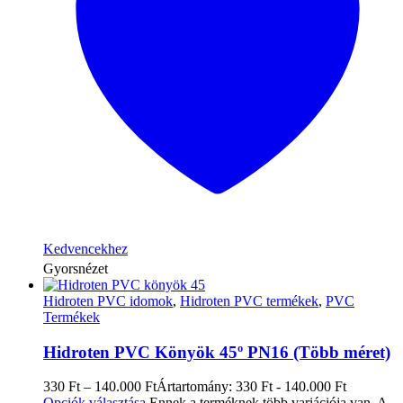
Kedvencekhez
Gyorsnézet
Hidroten PVC idomok
,
Hidroten PVC termékek
,
PVC
Termékek
Hidroten PVC Könyök 45º PN16 (Több méret)
330
Ft
–
140.000
Ft
Ártartomány: 330 Ft - 140.000 Ft
Opciók választása
Ennek a terméknek több variációja van. A