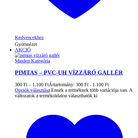
Kedvencekhez
Gyorsnézet
AKCIÓ
Minden Kategória
PIMTAS – PVC-UH VÍZZÁRÓ GALLÉR
300
Ft
–
1.100
Ft
Ártartomány: 300 Ft - 1.100 Ft
Opciók választása
Ennek a terméknek több variációja van. A
változatok a termékoldalon választhatók ki