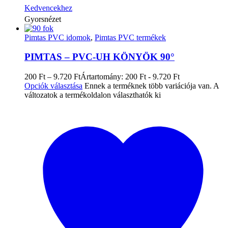
Kedvencekhez
Gyorsnézet
Pimtas PVC idomok
,
Pimtas PVC termékek
PIMTAS – PVC-UH KÖNYÖK 90°
200
Ft
–
9.720
Ft
Ártartomány: 200 Ft - 9.720 Ft
Opciók választása
Ennek a terméknek több variációja van. A
változatok a termékoldalon választhatók ki