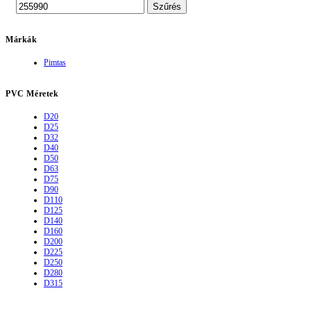
Szűrés
Márkák
Pimtas
PVC Méretek
D20
D25
D32
D40
D50
D63
D75
D90
D110
D125
D140
D160
D200
D225
D250
D280
D315