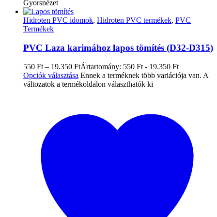
Gyorsnézet
Hidroten PVC idomok
,
Hidroten PVC termékek
,
PVC
Termékek
PVC Laza karimához lapos tömítés (D32-D315)
550
Ft
–
19.350
Ft
Ártartomány: 550 Ft - 19.350 Ft
Opciók választása
Ennek a terméknek több variációja van. A
változatok a termékoldalon választhatók ki