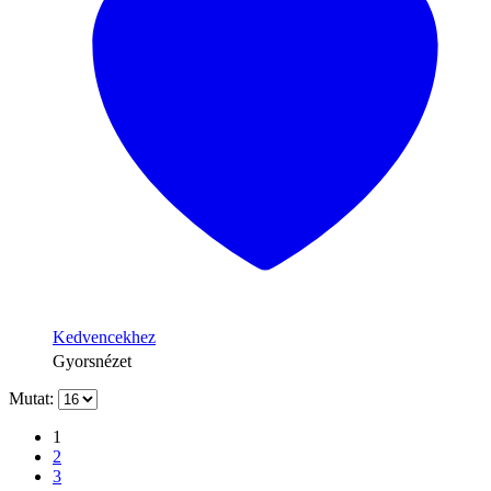
Kedvencekhez
Gyorsnézet
Mutat:
1
2
3