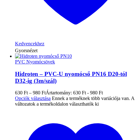
Kedvencekhez
Gyorsnézet
PVC Nyomócsövek
Hidroten – PVC-U nyomócső PN16 D20-tól
D32-ig (3m/szál)
630
Ft
–
980
Ft
Ártartomány: 630 Ft - 980 Ft
Opciók választása
Ennek a terméknek több variációja van. A
változatok a termékoldalon választhatók ki