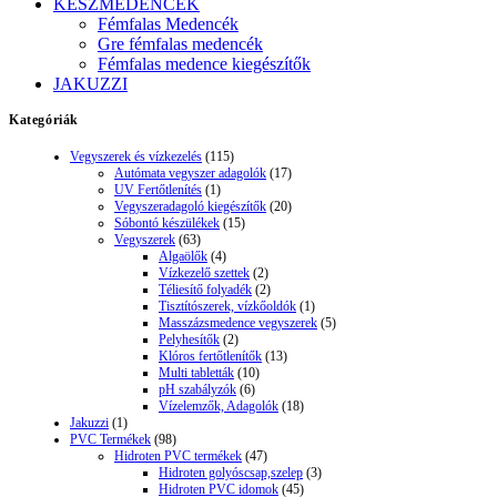
KÉSZMEDENCÉK
Fémfalas Medencék
Gre fémfalas medencék
Fémfalas medence kiegészítők
JAKUZZI
Kategóriák
Vegyszerek és vízkezelés
(115)
Autómata vegyszer adagolók
(17)
UV Fertőtlenítés
(1)
Vegyszeradagoló kiegészítők
(20)
Sóbontó készülékek
(15)
Vegyszerek
(63)
Algaölők
(4)
Vízkezelő szettek
(2)
Téliesítő folyadék
(2)
Tisztítószerek, vízkőoldók
(1)
Masszázsmedence vegyszerek
(5)
Pelyhesítők
(2)
Klóros fertőtlenítők
(13)
Multi tabletták
(10)
pH szabályzók
(6)
Vízelemzők, Adagolók
(18)
Jakuzzi
(1)
PVC Termékek
(98)
Hidroten PVC termékek
(47)
Hidroten golyóscsap,szelep
(3)
Hidroten PVC idomok
(45)