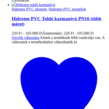
Gyorsnézet
Hidroten PVC idomok
,
Hidroten PVC termékek
Hidroten PVC Toldó karmantyú PN16 (több
méret)
220
Ft
–
105.000
Ft
Ártartomány: 220 Ft - 105.000 Ft
Opciók választása
Ennek a terméknek több variációja van. A
változatok a termékoldalon választhatók ki