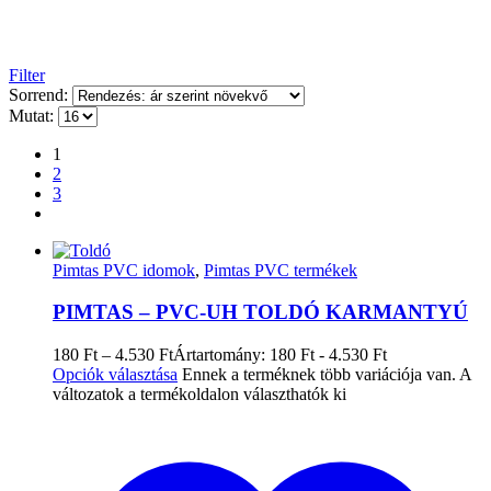
Filter
Sorrend:
Mutat:
1
2
3
Pimtas PVC idomok
,
Pimtas PVC termékek
PIMTAS – PVC-UH TOLDÓ KARMANTYÚ
180
Ft
–
4.530
Ft
Ártartomány: 180 Ft - 4.530 Ft
Opciók választása
Ennek a terméknek több variációja van. A
változatok a termékoldalon választhatók ki