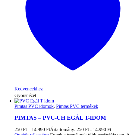
Kedvencekhez
Gyorsnézet
Pimtas PVC idomok
,
Pimtas PVC termékek
PIMTAS – PVC-UH EGÁL T-IDOM
250
Ft
–
14.990
Ft
Ártartomány: 250 Ft - 14.990 Ft
Opciók választása
Ennek a terméknek több variációja van. A