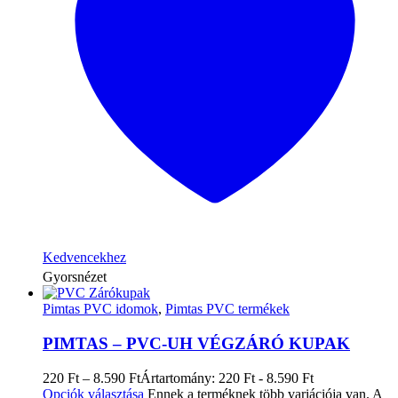
Kedvencekhez
Gyorsnézet
Pimtas PVC idomok
,
Pimtas PVC termékek
PIMTAS – PVC-UH VÉGZÁRÓ KUPAK
220
Ft
–
8.590
Ft
Ártartomány: 220 Ft - 8.590 Ft
Opciók választása
Ennek a terméknek több variációja van. A