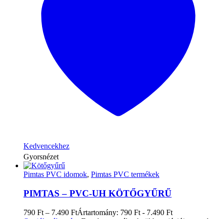
Kedvencekhez
Gyorsnézet
Pimtas PVC idomok
,
Pimtas PVC termékek
PIMTAS – PVC-UH KÖTŐGYŰRŰ
790
Ft
–
7.490
Ft
Ártartomány: 790 Ft - 7.490 Ft