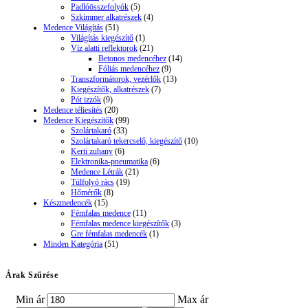
Padlóösszefolyók
(5)
Szkimmer alkatrészek
(4)
Medence Világítás
(51)
Világítás kiegészítő
(1)
Víz alatti reflektorok
(21)
Betonos medencéhez
(14)
Fóliás medencéhez
(9)
Transzformátorok, vezérlők
(13)
Kiegészítők, alkatrészek
(7)
Pót izzók
(9)
Medence téliesítés
(20)
Medence Kiegészítők
(99)
Szolártakaró
(33)
Szolártakaró tekercselő, kiegészítő
(10)
Kerti zuhany
(6)
Elektronika-pneumatika
(6)
Medence Létrák
(21)
Túlfolyó rács
(19)
Hőmérők
(8)
Készmedencék
(15)
Fémfalas medence
(11)
Fémfalas medence kiegészítők
(3)
Gre fémfalas medencék
(1)
Minden Kategória
(51)
Árak Szűrése
Min ár
Max ár