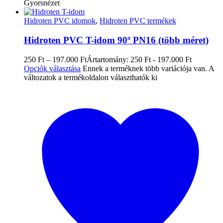
Gyorsnézet
Hidroten PVC idomok
,
Hidroten PVC termékek
Hidroten PVC T-idom 90º PN16 (több méret)
250
Ft
–
197.000
Ft
Ártartomány: 250 Ft - 197.000 Ft
Opciók választása
Ennek a terméknek több variációja van. A
változatok a termékoldalon választhatók ki