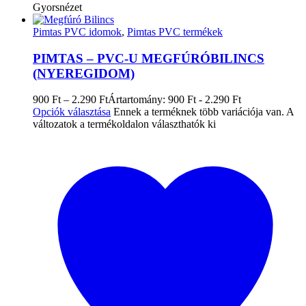
Gyorsnézet
Pimtas PVC idomok
,
Pimtas PVC termékek
PIMTAS – PVC-U MEGFÚRÓBILINCS
(NYEREGIDOM)
900
Ft
–
2.290
Ft
Ártartomány: 900 Ft - 2.290 Ft
Opciók választása
Ennek a terméknek több variációja van. A
változatok a termékoldalon választhatók ki