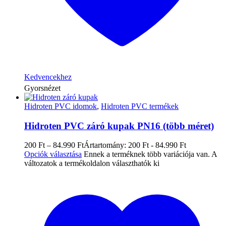
Kedvencekhez
Gyorsnézet
Hidroten PVC idomok
,
Hidroten PVC termékek
Hidroten PVC záró kupak PN16 (több méret)
200
Ft
–
84.990
Ft
Ártartomány: 200 Ft - 84.990 Ft
Opciók választása
Ennek a terméknek több variációja van. A
változatok a termékoldalon választhatók ki