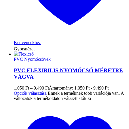
Kedvencekhez
Gyorsnézet
PVC Nyomócsövek
PVC FLEXIBILIS NYOMÓCSŐ MÉRETRE
VÁGVA
1.050
Ft
–
9.490
Ft
Ártartomány: 1.050 Ft - 9.490 Ft
Opciók választása
Ennek a terméknek több variációja van. A
változatok a termékoldalon választhatók ki