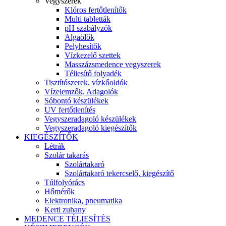
Vegyszerek
Klóros fertőtlenítők
Multi tabletták
pH szabályzók
Algaölők
Pelyhesítők
Vízkezelő szettek
Masszázsmedence vegyszerek
Téliesítő folyadék
Tisztítószerek, vízkőoldók
Vízelemzők, Adagolók
Sóbontó készülékek
UV fertőtlenítés
Vegyszeradagoló készülékek
Vegyszeradagoló kiegészítők
KIEGÉSZÍTŐK
Létrák
Szolár takarás
Szolártakaró
Szolártakaró tekercselő, kiegészítő
Túlfolyórács
Hőmérők
Elektronika, pneumatika
Kerti zuhany
MEDENCE TÉLIESÍTÉS